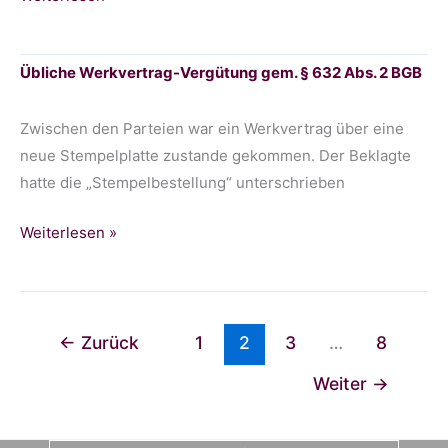
Glaubwürdigkeit
von
Übliche Werkvertrag-Vergütung gem. § 632 Abs. 2 BGB
Zeugenaussagen
Zwischen den Parteien war ein Werkvertrag über eine
neue Stempelplatte zustande gekommen. Der Beklagte
hatte die „Stempelbestellung“ unterschrieben
Übliche
Weiterlesen »
Werkvertrag-
Vergütung
gem.
§
←
Zurück
1
2
3
…
8
632
Weiter
→
Abs.
2
BGB