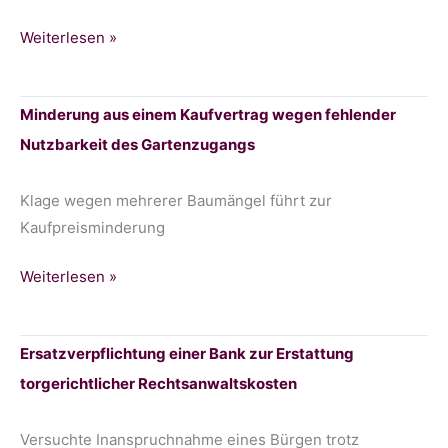
Widerruf
Weiterlesen »
eines
Gaststättenpachtvertrages
Minderung aus einem Kaufvertrag wegen fehlender
Nutzbarkeit des Gartenzugangs
Klage wegen mehrerer Baumängel führt zur
Kaufpreisminderung
Minderung
Weiterlesen »
aus
einem
Ersatzverpflichtung einer Bank zur Erstattung
Kaufvertrag
torgerichtlicher Rechtsanwaltskosten
wegen
fehlender
Nutzbarkeit
Versuchte Inanspruchnahme eines Bürgen trotz