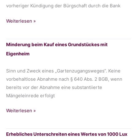
des
vorheriger Kündigung der Bürgschaft durch die Bank
Gartenzugangs
Ersatzverpflichtung
Weiterlesen »
einer
Bank
Minderung beim Kauf eines Grundstückes mit
zur
Eigenheim
Erstattung
torgerichtlicher
Rechtsanwaltskosten
Sinn und Zweck eines „Gartenzugangsweges“. Keine
vorbehaltlose Abnahme nach § 640 Abs. 2 BGB, wenn
bereits vor der Abnahme eine substantiierte
Mängeleinrede erfolgt
Minderung
Weiterlesen »
beim
Kauf
Erhebliches Unterschreiten eines Wertes von 1000 Lux
eines