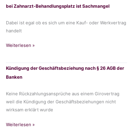
bei Zahnarzt-Behandlungsplatz ist Sachmangel
Grundstückes
mit
Eigenheim
Dabei ist egal ob es sich um eine Kauf- oder Werkvertrag
handelt
Erhebliches
Weiterlesen »
Unterschreiten
eines
Kündigung der Geschäftsbeziehung nach § 26 AGB der
Wertes
Banken
von
1000
Lux
Keine Rückzahlungsansprüche aus einem Girovertrag
bei
weil die Kündigung der Geschäftsbeziehungen nicht
Zahnarzt-
wirksam erklärt wurde
Behandlungsplatz
Kündigung
Weiterlesen »
ist
der