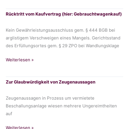
Sachmangel
Geschäftsbeziehung
Rücktritt vom Kaufvertrag (hier: Gebrauchtwagenkauf)
nach
§
Kein Gewährleistungsausschluss gem. § 444 BGB bei
26
arglistigem Verschweigen eines Mangels. Gerichtsstand
AGB
des Erfüllungsortes gem. § 29 ZPO bei Wandlungsklage
der
Banken
Rücktritt
Weiterlesen »
vom
Kaufvertrag
Zur Glaubwürdigkeit von Zeugenaussagen
(hier:
Gebrauchtwagenkauf)
Zeugenaussagen in Prozess um vermietete
Beschallungsanlage wiesen mehrere Ungereimtheiten
auf
Zur
Weiterlesen »