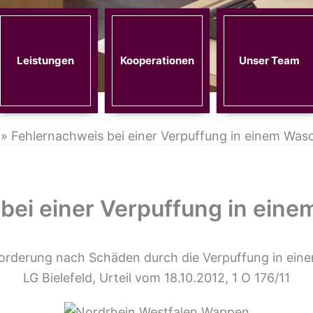
Leistungen
Kooperationen
Unser Team
»
Fehlernachweis bei einer Verpuffung in einem Was
bei einer Verpuffung in ein
orderung nach Schäden durch die Verpuffung in ein
LG Bielefeld, Urteil vom 18.10.2012, 1 O 176/11