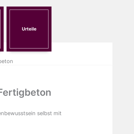
Urteile
beton
Fertigbeton
enbewusstsein selbst mit