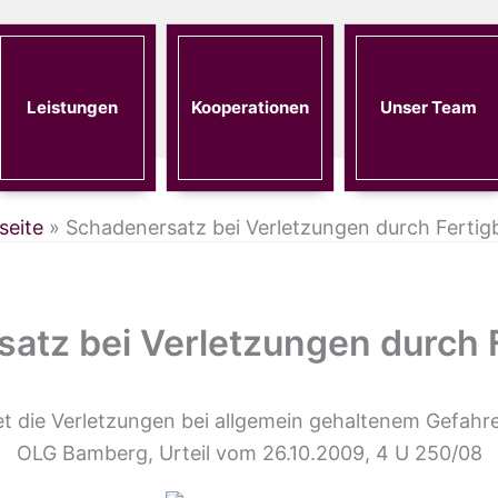
Leistungen
Kooperationen
Unser Team
seite
»
Schadenersatz bei Verletzungen durch Fertig
atz bei Verletzungen durch 
t die Verletzungen bei allgemein gehaltenem Gefahr
OLG Bamberg, Urteil vom 26.10.2009, 4 U 250/08