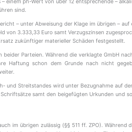
s – einem ph-Wert von über 12 entsprechende – alkal
ühren sind.
icht – unter Abweisung der Klage im übrigen – auf 
ld von 3.333,33 Euro samt Verzugszinsen zugespro
rsatz zukünftiger materieller Schäden festgestellt.
en beider Parteien. Während die verklagte GmbH nach
hre Haftung schon dem Grunde nach nicht gegeben
eiter.
h- und Streitstandes wird unter Bezugnahme auf den
Schriftsätze samt den beigefügten Urkunden und s
auch im übrigen zulässig (§§ 511 ff. ZPO). Während d