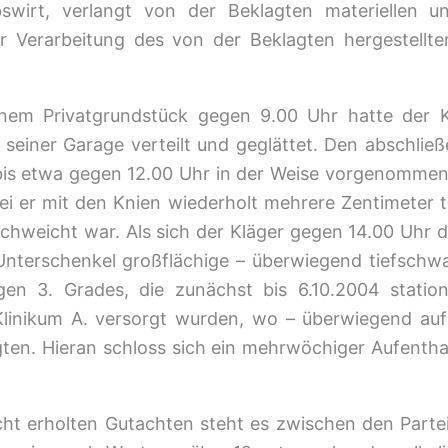
ebswirt, verlangt von der Beklagten materiellen u
er Verarbeitung des von der Beklagten hergestellt
inem Privatgrundstück gegen 9.00 Uhr hatte der 
einer Garage verteilt und geglättet. Den abschließe
 bis etwa gegen 12.00 Uhr in der Weise vorgenommen, 
i er mit den Knien wiederholt mehrere Zentimeter ti
rchweicht war. Als sich der Kläger gegen 14.00 Uhr 
Unterschenkel großflächige – überwiegend tiefschw
ngen 3. Grades, die zunächst bis 6.10.2004 stati
Klinikum A. versorgt wurden, wo – überwiegend auf
ten. Hieran schloss sich ein mehrwöchiger Aufenthal
ht erholten Gutachten steht es zwischen den Parteie